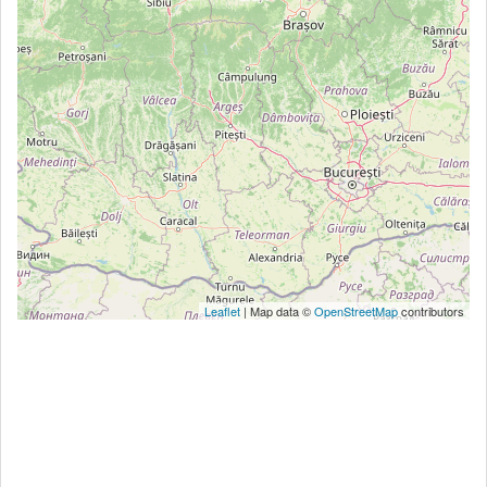
Leaflet
| Map data ©
OpenStreetMap
contributors