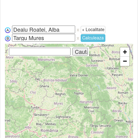
+ Localitate
Calculeaza
+
−