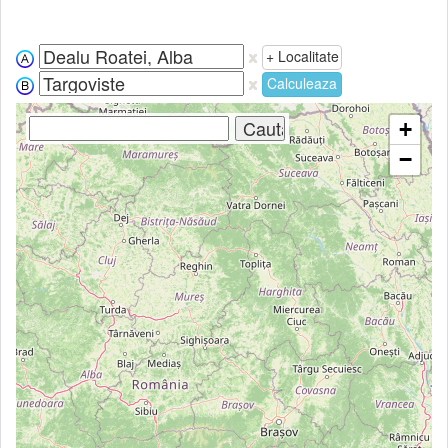
+ Localitate
Calculeaza
+
−