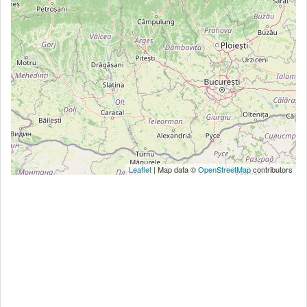
Leaflet
| Map data ©
OpenStreetMap
contributors