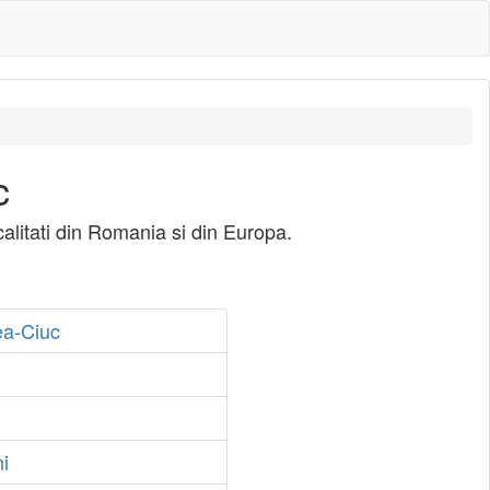
c
calitati din Romania si din Europa.
ea-Ciuc
i