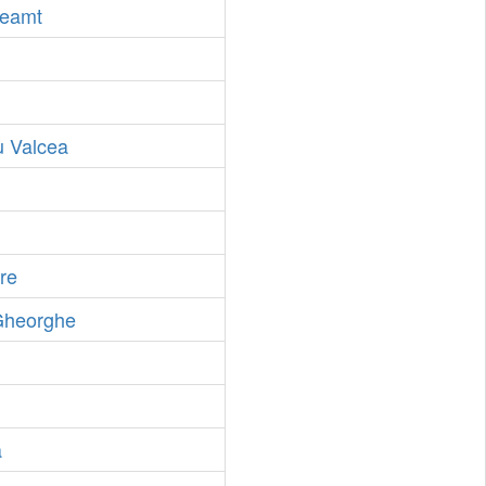
Neamt
u Valcea
re
 Gheorghe
a