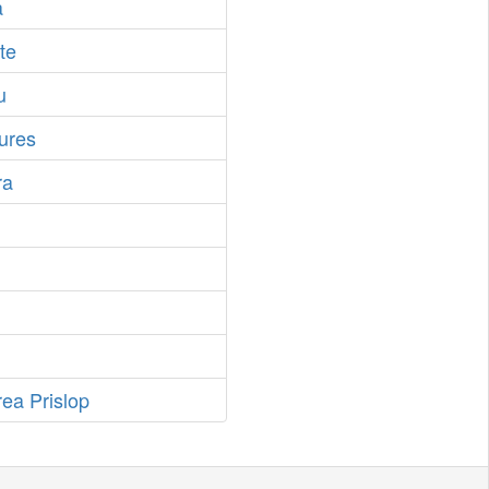
a
te
u
ures
ra
rea Prislop