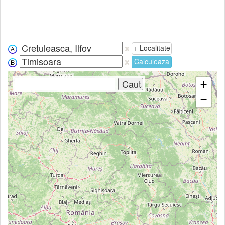
+ Localitate
Calculeaza
+
−