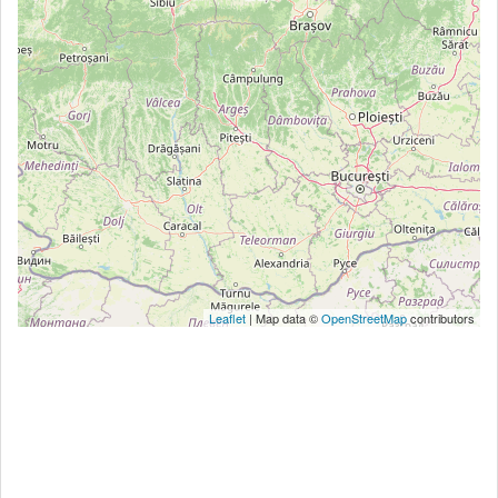
Leaflet
| Map data ©
OpenStreetMap
contributors