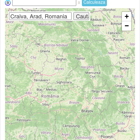
Calculeaza
+
−