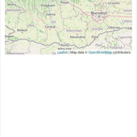
Leaflet
| Map data ©
OpenStreetMap
contributors