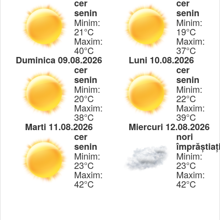
cer
cer
senin
senin
Minim:
Minim:
21°C
19°C
Maxim:
Maxim:
40°C
37°C
Duminica 09.08.2026
Luni 10.08.2026
cer
cer
senin
senin
Minim:
Minim:
20°C
22°C
Maxim:
Maxim:
38°C
39°C
Marti 11.08.2026
Miercuri 12.08.2026
cer
nori
senin
împrăștiaț
Minim:
Minim:
23°C
23°C
Maxim:
Maxim:
42°C
42°C