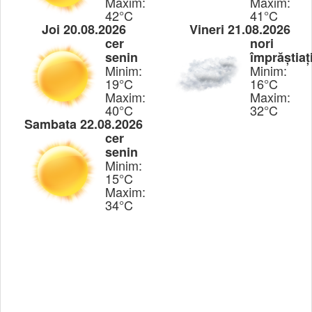
Maxim:
Maxim:
42°C
41°C
Joi 20.08.2026
Vineri 21.08.2026
cer
nori
senin
împrăștiaț
Minim:
Minim:
19°C
16°C
Maxim:
Maxim:
40°C
32°C
Sambata 22.08.2026
cer
senin
Minim:
15°C
Maxim:
34°C