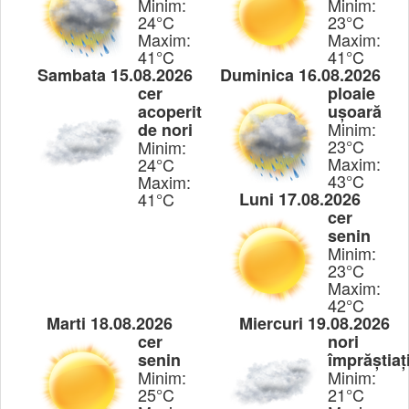
Minim:
Minim:
24°C
23°C
Maxim:
Maxim:
41°C
41°C
Sambata 15.08.2026
Duminica 16.08.2026
cer
ploaie
acoperit
ușoară
Minim:
de nori
23°C
Minim:
Maxim:
24°C
43°C
Maxim:
41°C
Luni 17.08.2026
cer
senin
Minim:
23°C
Maxim:
42°C
Marti 18.08.2026
Miercuri 19.08.2026
cer
nori
senin
împrăștiaț
Minim:
Minim:
25°C
21°C