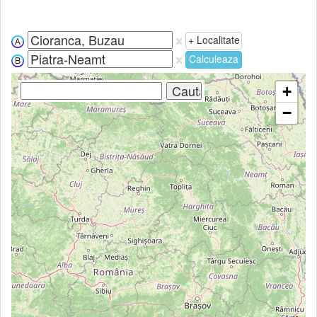
+ Localitate
Calculeaza
+
−