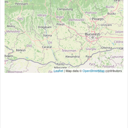
Leaflet
| Map data ©
OpenStreetMap
contributors