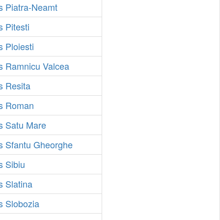
s Piatra-Neamt
 Pitesti
 Ploiesti
us Ramnicu Valcea
s Resita
us Roman
us Satu Mare
us Sfantu Gheorghe
s Sibiu
s Slatina
s Slobozia