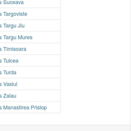
us Suceava
s Targoviste
s Targu Jiu
us Targu Mures
s Timisoara
s Tulcea
s Turda
s Vaslui
s Zalau
s Manastirea Prislop