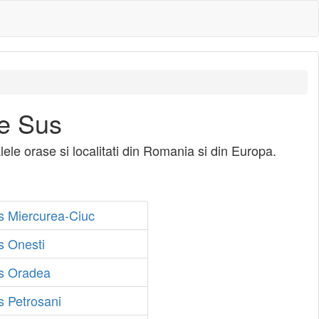
de Sus
lele orase si localitati din Romania si din Europa.
s Miercurea-Ciuc
s Onesti
us Oradea
s Petrosani