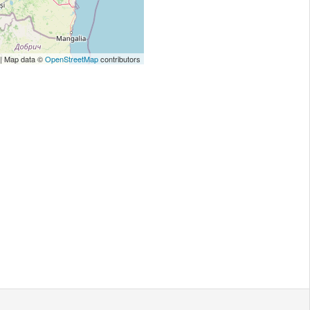
| Map data ©
OpenStreetMap
contributors