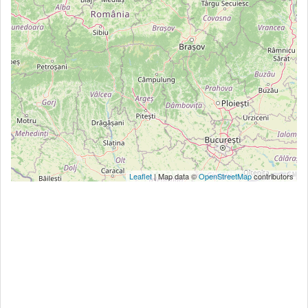
Leaflet
| Map data ©
OpenStreetMap
contributors