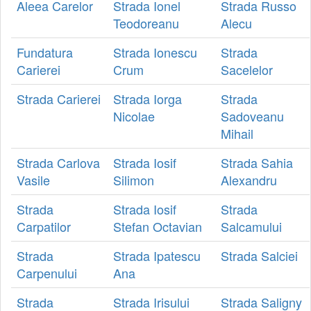
Aleea Carelor
Strada Ionel
Strada Russo
Teodoreanu
Alecu
Fundatura
Strada Ionescu
Strada
Carierei
Crum
Sacelelor
Strada Carierei
Strada Iorga
Strada
Nicolae
Sadoveanu
Mihail
Strada Carlova
Strada Iosif
Strada Sahia
Vasile
Silimon
Alexandru
Strada
Strada Iosif
Strada
Carpatilor
Stefan Octavian
Salcamului
Strada
Strada Ipatescu
Strada Salciei
Carpenului
Ana
Strada
Strada Irisului
Strada Saligny