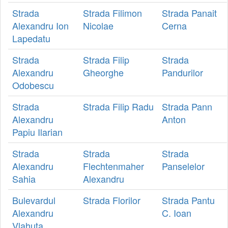
Strada
Strada Filimon
Strada Panait
Alexandru Ion
Nicolae
Cerna
Lapedatu
Strada
Strada Filip
Strada
Alexandru
Gheorghe
Pandurilor
Odobescu
Strada
Strada Filip Radu
Strada Pann
Alexandru
Anton
Papiu Ilarian
Strada
Strada
Strada
Alexandru
Flechtenmaher
Panselelor
Sahia
Alexandru
Bulevardul
Strada Florilor
Strada Pantu
Alexandru
C. Ioan
Vlahuta