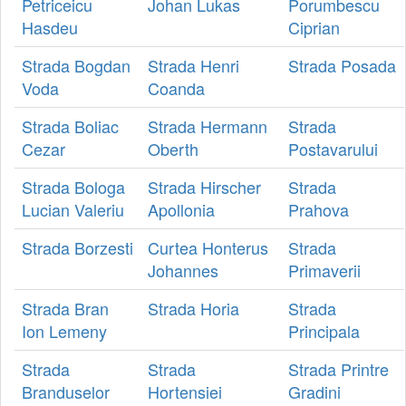
Petriceicu
Johan Lukas
Porumbescu
Hasdeu
Ciprian
Strada Bogdan
Strada Henri
Strada Posada
Voda
Coanda
Strada Boliac
Strada Hermann
Strada
Cezar
Oberth
Postavarului
Strada Bologa
Strada Hirscher
Strada
Lucian Valeriu
Apollonia
Prahova
Strada Borzesti
Curtea Honterus
Strada
Johannes
Primaverii
Strada Bran
Strada Horia
Strada
Ion Lemeny
Principala
Strada
Strada
Strada Printre
Branduselor
Hortensiei
Gradini