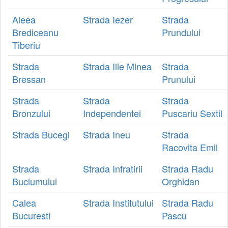
Aleea
Strada Iezer
Strada
Brediceanu
Prundului
Tiberiu
Strada
Strada Ilie Minea
Strada
Bressan
Prunului
Strada
Strada
Strada
Bronzului
Independentei
Puscariu Sextil
Strada Bucegi
Strada Ineu
Strada
Racovita Emil
Strada
Strada Infratirii
Strada Radu
Buciumului
Orghidan
Calea
Strada Institutului
Strada Radu
Bucuresti
Pascu