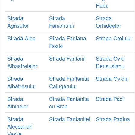
Radu
Strada
Strada
Strada
Agriselor
Fanionului
Orhideelor
Strada Alba
Strada Fantana
Strada Otelului
Rosie
Strada
Strada Fantanii
Strada Ovid
Albastrelelor
Densusianu
Strada
Strada Fantanita
Strada Ovidiu
Albatrosului
Calugarului
Strada
Strada Fantanita
Strada Pacii
Albinelor
cu Brad
Strada
Strada Fantanitei
Strada Padina
Alecsandri
Vasile