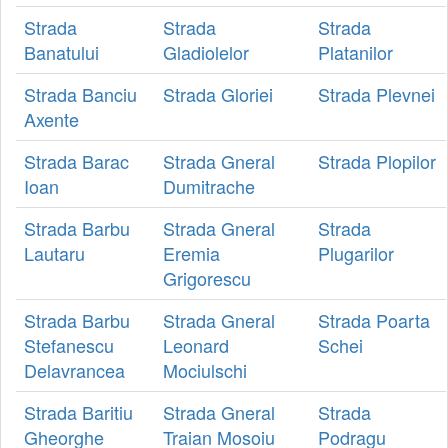
Strada
Strada
Strada
Banatului
Gladiolelor
Platanilor
Strada Banciu
Strada Gloriei
Strada Plevnei
Axente
Strada Barac
Strada Gneral
Strada Plopilor
Ioan
Dumitrache
Strada Barbu
Strada Gneral
Strada
Lautaru
Eremia
Plugarilor
Grigorescu
Strada Barbu
Strada Gneral
Strada Poarta
Stefanescu
Leonard
Schei
Delavrancea
Mociulschi
Strada Baritiu
Strada Gneral
Strada
Gheorghe
Traian Mosoiu
Podragu