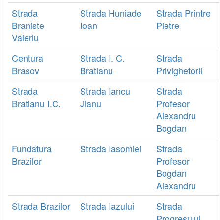
Strada
Strada Huniade
Strada Printre
Braniste
Ioan
Pietre
Valeriu
Centura
Strada I. C.
Strada
Brasov
Bratianu
Privighetorii
Strada
Strada Iancu
Strada
Bratianu I.C.
Jianu
Profesor
Alexandru
Bogdan
Fundatura
Strada Iasomiei
Strada
Brazilor
Profesor
Bogdan
Alexandru
Strada Brazilor
Strada Iazului
Strada
Progresului