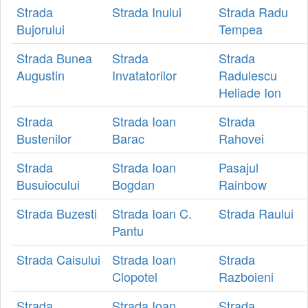
Strada
Strada Inului
Strada Radu
Bujorului
Tempea
Strada Bunea
Strada
Strada
Augustin
Invatatorilor
Radulescu
Heliade Ion
Strada
Strada Ioan
Strada
Bustenilor
Barac
Rahovei
Strada
Strada Ioan
Pasajul
Busuiocului
Bogdan
Rainbow
Strada Buzesti
Strada Ioan C.
Strada Raului
Pantu
Strada Caisului
Strada Ioan
Strada
Clopotel
Razboieni
Strada
Strada Ioan
Strada