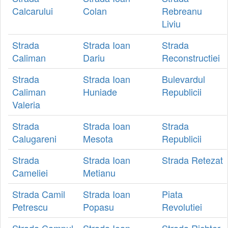
Calcarului
Colan
Rebreanu
Liviu
Strada
Strada Ioan
Strada
Caliman
Dariu
Reconstructiei
Strada
Strada Ioan
Bulevardul
Caliman
Huniade
Republicii
Valeria
Strada
Strada Ioan
Strada
Calugareni
Mesota
Republicii
Strada
Strada Ioan
Strada Retezat
Cameliei
Metianu
Strada Camil
Strada Ioan
Piata
Petrescu
Popasu
Revolutiei
Strada Campul
Strada Ioan
Strada Richter