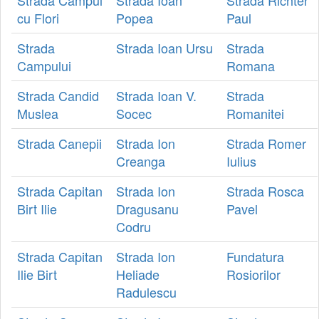
cu Flori
Popea
Paul
Strada
Strada Ioan Ursu
Strada
Campului
Romana
Strada Candid
Strada Ioan V.
Strada
Muslea
Socec
Romanitei
Strada Canepii
Strada Ion
Strada Romer
Creanga
Iulius
Strada Capitan
Strada Ion
Strada Rosca
Birt Ilie
Dragusanu
Pavel
Codru
Strada Capitan
Strada Ion
Fundatura
Ilie Birt
Heliade
Rosiorilor
Radulescu