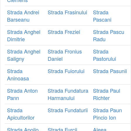
Strada Andrei
Strada Frasinului
Strada
Barseanu
Pascani
Strada Anghel
Strada Freziei
Strada Pascu
Dimitrie
Radu
Strada Anghel
Strada Fronius
Strada
Saligny
Daniel
Pastorului
Strada
Strada Fuiorului
Strada Pasunii
Aninoasa
Strada Anton
Strada Fundatura
Strada Paul
Pann
Harmanului
Richter
Strada
Strada Fundaturii
Strada Paun
Apicultorilor
Pincio Ion
Strada Apollo
Strada Furcii
Aleea