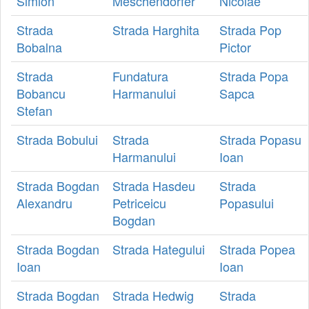
Simion
Meschendorfer
Nicolae
Strada
Strada Harghita
Strada Pop
Bobalna
Pictor
Strada
Fundatura
Strada Popa
Bobancu
Harmanului
Sapca
Stefan
Strada Bobului
Strada
Strada Popasu
Harmanului
Ioan
Strada Bogdan
Strada Hasdeu
Strada
Alexandru
Petriceicu
Popasului
Bogdan
Strada Bogdan
Strada Hategului
Strada Popea
Ioan
Ioan
Strada Bogdan
Strada Hedwig
Strada