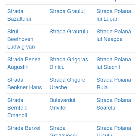
Strada
Strada Graului
Strada Poiana
Bazaltului
lui Lupan
Sirul
Strada Graurului
Strada Poiana
Beethoven
lui Neagoe
Ludwig van
Strada Benea
Strada Grigoras
Strada Poiana
Augustin
Dinicu
lui Stechil
Strada
Strada Grigore
Strada Poiana
Benkner Hans
Ureche
Ruia
Strada
Bulevardul
Strada Poiana
Bernfeld
Grivitei
Soarelui
Emanoil
Strada Berzei
Strada
Strada Poiana
Grozavescu
Ursului