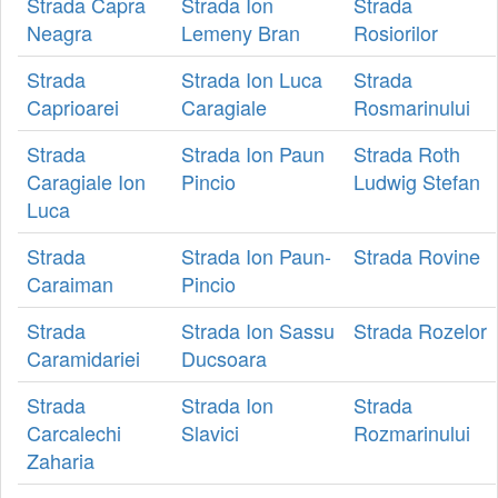
Strada Capra
Strada Ion
Strada
Neagra
Lemeny Bran
Rosiorilor
Strada
Strada Ion Luca
Strada
Caprioarei
Caragiale
Rosmarinului
Strada
Strada Ion Paun
Strada Roth
Caragiale Ion
Pincio
Ludwig Stefan
Luca
Strada
Strada Ion Paun-
Strada Rovine
Caraiman
Pincio
Strada
Strada Ion Sassu
Strada Rozelor
Caramidariei
Ducsoara
Strada
Strada Ion
Strada
Carcalechi
Slavici
Rozmarinului
Zaharia