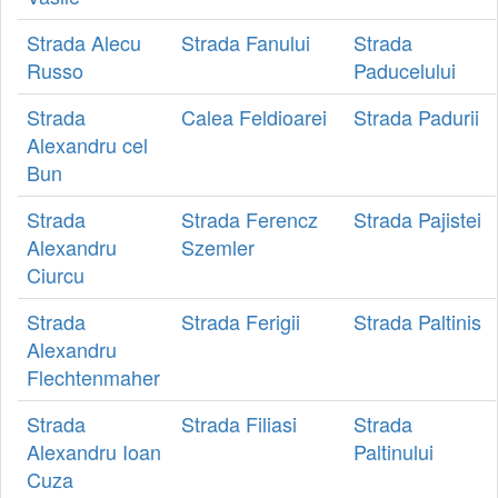
Strada Alecu
Strada Fanului
Strada
Russo
Paducelului
Strada
Calea Feldioarei
Strada Padurii
Alexandru cel
Bun
Strada
Strada Ferencz
Strada Pajistei
Alexandru
Szemler
Ciurcu
Strada
Strada Ferigii
Strada Paltinis
Alexandru
Flechtenmaher
Strada
Strada Filiasi
Strada
Alexandru Ioan
Paltinului
Cuza