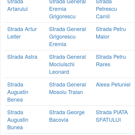
Strada
Strada General
Strada
Artarului
Eremia
Petrescu
Grigorescu
Camil
Strada Artur
Strada General
Strada Petru
Leiter
Grigorescu
Maior
Eremia
Strada Astra
Strada General
Strada Petru
Mociulschi
Rares
Leonard
Strada
Strada General
Aleea Petuniei
Augustin
Mosoiu Traian
Benea
Strada
Strada George
Strada PIATA
Augustin
Bacovia
SFATULUI
Bunea