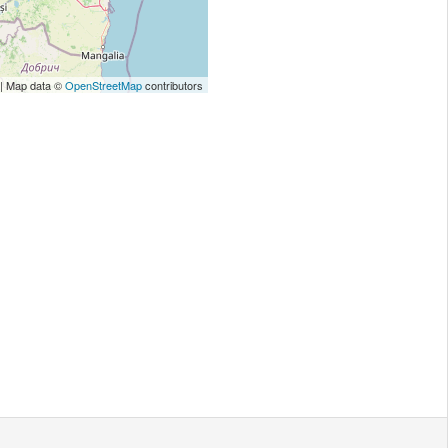
| Map data ©
OpenStreetMap
contributors