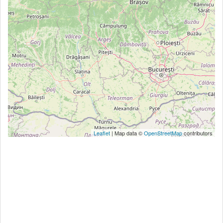
Leaflet
| Map data ©
OpenStreetMap
contributors