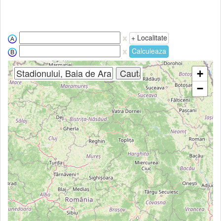
+ Localitate
Calculeaza
+
−