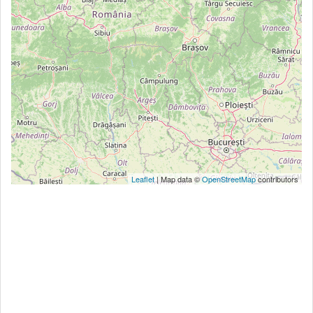
Leaflet
| Map data ©
OpenStreetMap
contributors