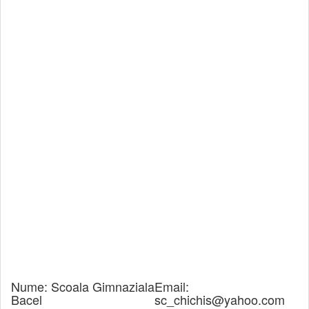
Nume:
Scoala Gimnaziala
Email:
Bacel
sc_chichis@yahoo.com