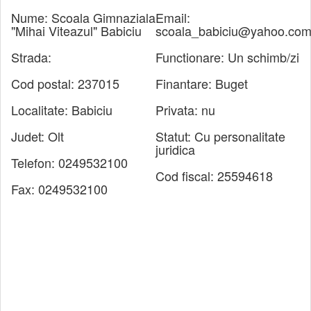
Nume:
Scoala Gimnaziala
Email:
"Mihai Viteazul" Babiciu
scoala_babiciu@yahoo.co
Strada:
Functionare:
Un schimb/zi
Cod postal:
237015
Finantare:
Buget
Localitate:
Babiciu
Privata:
nu
Judet:
Olt
Statut:
Cu personalitate
juridica
Telefon:
0249532100
Cod fiscal:
25594618
Fax:
0249532100