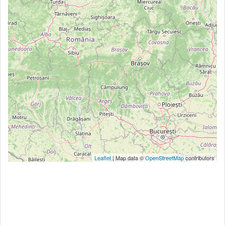
Leaflet
| Map data ©
OpenStreetMap
contributors