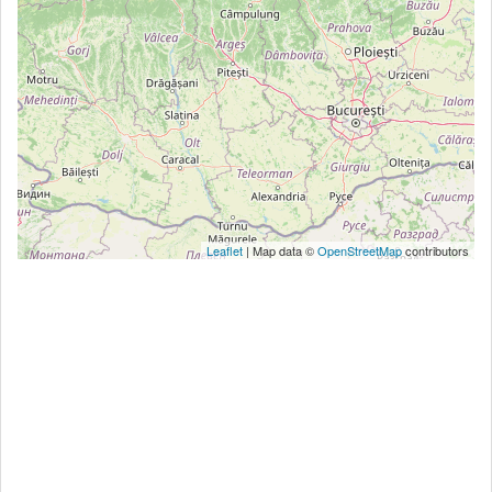
Leaflet
| Map data ©
OpenStreetMap
contributors