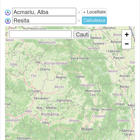
+ Localitate
Calculeaza
+
−